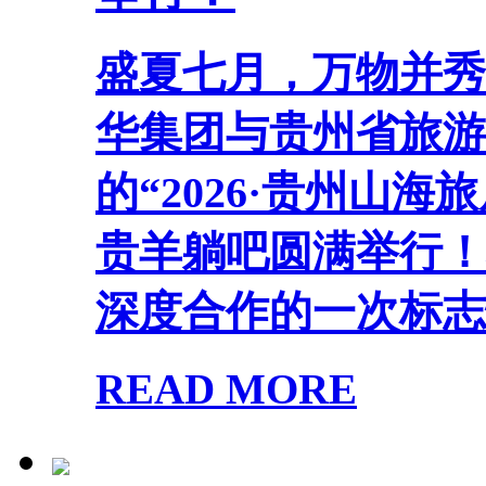
盛夏七月，万物并秀，
华集团与贵州省旅游
的“2026·贵州山
贵羊躺吧圆满举行！
深度合作的一次标志性
READ MORE