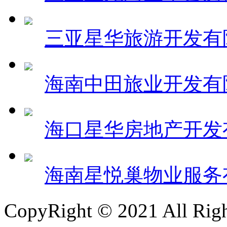
三亚星华旅游开发有
海南中田旅业开发有
海口星华房地产开发
海南星悦巢物业服务
CopyRight © 2021 All 