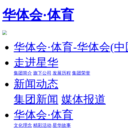
华体会·体育
华体会·体育-华体会(中
走进星华
集团简介
旗下公司
发展历程
集团荣誉
新闻动态
集团新闻
媒体报道
华体会·体育
文化理念
精彩活动
星华故事