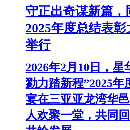
守正出奇谋新篇，同
2025年度总结表彰
举行
2026年2月10日
勠力踏新程”2025
宴在三亚亚龙湾华邑
人欢聚一堂，共同回