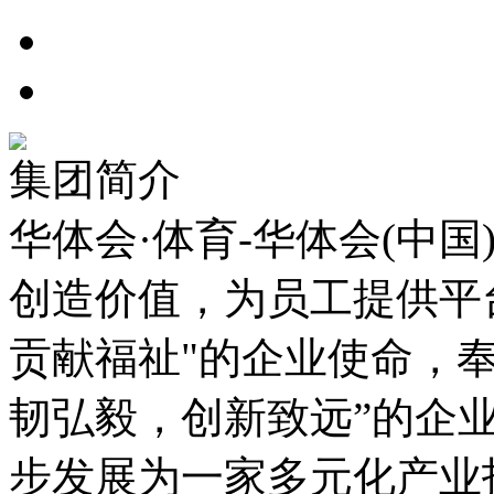
集团简介
华体会·体育-华体会(中国)
创造价值，为员工提供平
贡献福祉"的企业使命，
韧弘毅，创新致远”的企
步发展为一家多元化产业