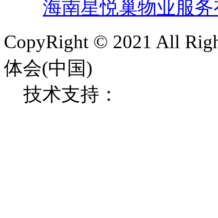
海南星悦巢物业服务
CopyRight © 2021 All 
体会(中国)
技术支持：