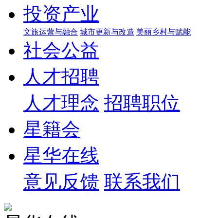
投资产业
文旅运营与融合
城市更新与改造
美丽乡村与赋能
社会公益
人才招聘
人才理念
招聘职位
星籍会
星华在线
意见反馈
联系我们