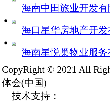
海南中田旅业开发有
海口星华房地产开发
海南星悦巢物业服务
CopyRight © 2021 All 
体会(中国)
技术支持：