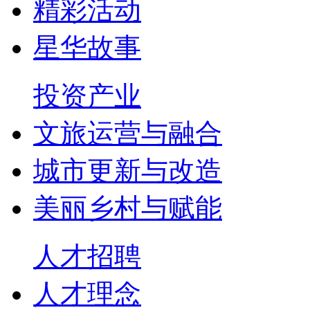
精彩活动
星华故事
投资产业
文旅运营与融合
城市更新与改造
美丽乡村与赋能
人才招聘
人才理念