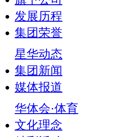
发展历程
集团荣誉
星华动态
集团新闻
媒体报道
华体会·体育
文化理念