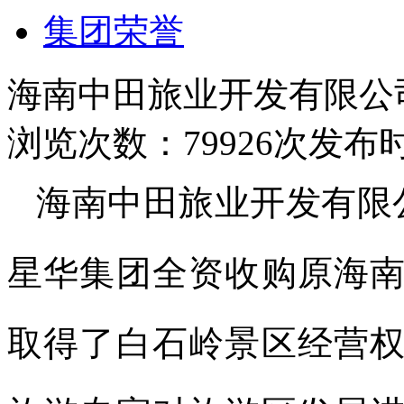
集团荣誉
海南中田旅业开发有限公
浏览次数：79926次
发布时间
海南中田旅业开发有限公司
星华集团全资收购原海
取得了白石岭景区经营