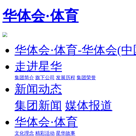
华体会·体育
华体会·体育-华体会(中
走进星华
集团简介
旗下公司
发展历程
集团荣誉
新闻动态
集团新闻
媒体报道
华体会·体育
文化理念
精彩活动
星华故事