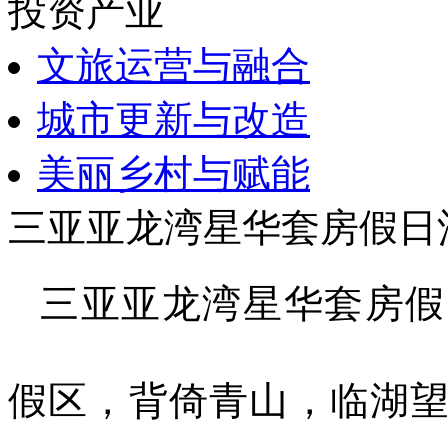
投资产业
文旅运营与融合
城市更新与改造
美丽乡村与赋能
三亚亚龙湾星华套房假日
三亚亚龙湾星华套房假
假区，背倚青山，临湖