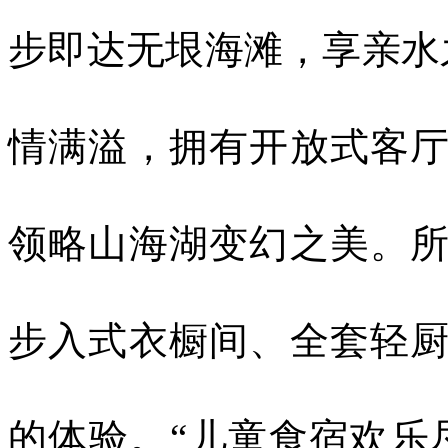
步即达无垠海滩，享亲水
情满溢，拥有开放式客
领略山海湖变幻之美。
步入式衣橱间、全套轻
的体验。“儿童食宿欢乐