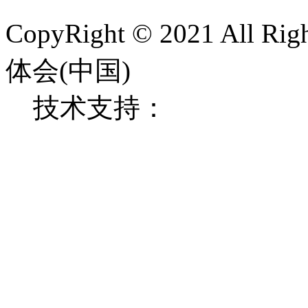
CopyRight © 2021 All 
体会(中国)
技术支持：