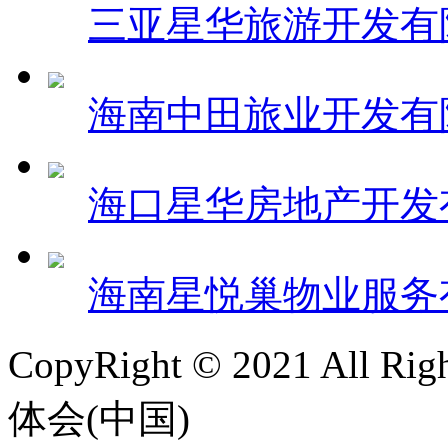
三亚星华旅游开发有
海南中田旅业开发有
海口星华房地产开发
海南星悦巢物业服务
CopyRight © 2021 All 
体会(中国)