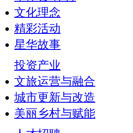
文化理念
精彩活动
星华故事
投资产业
文旅运营与融合
城市更新与改造
美丽乡村与赋能