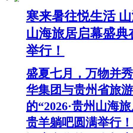
寒来暑往悦生活 山
山海旅居启幕盛典
举行！
盛夏七月，万物并秀，
华集团与贵州省旅游
的“2026·贵州山
贵羊躺吧圆满举行！