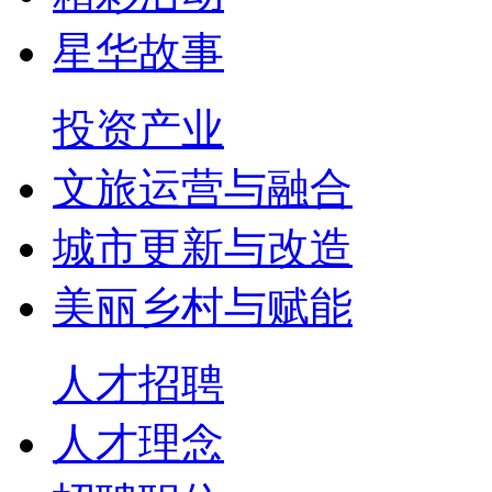
星华故事
投资产业
文旅运营与融合
城市更新与改造
美丽乡村与赋能
人才招聘
人才理念