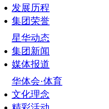
发展历程
集团荣誉
星华动态
集团新闻
媒体报道
华体会·体育
文化理念
精彩活动