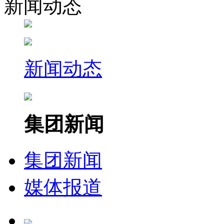
新闻动态
新闻动态
集团新闻
集团新闻
媒体报道