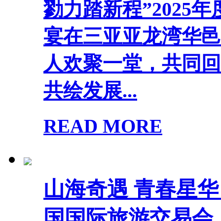
勠力踏新程”2025
宴在三亚亚龙湾华邑
人欢聚一堂，共同回
共绘发展...
READ MORE
山海奇遇 青春星华 |
国国际旅游交易会