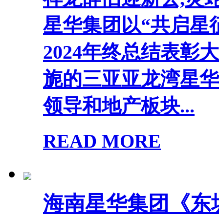
星华集团以“共启星
2024年终总结表彰
旎的三亚亚龙湾星华
领导和地产板块...
READ MORE
海南星华集团《东