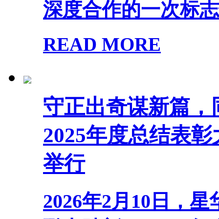
深度合作的一次标志性
READ MORE
守正出奇谋新篇，同
2025年度总结表彰
举行
2026年2月10日