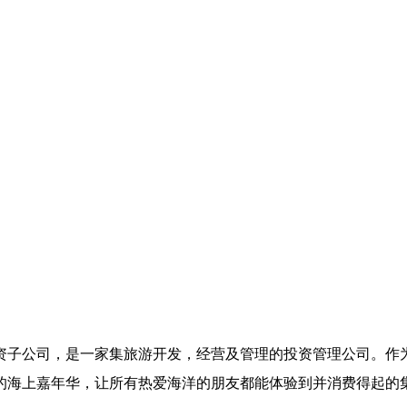
全资子公司，是一家集旅游开发，经营及管理的投资管理公司。
的海上嘉年华，让所有热爱海洋的朋友都能体验到并消费得起的