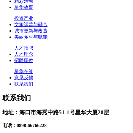
精彩活动
星华故事
投资产业
文旅运营与融合
城市更新与改造
美丽乡村与赋能
人才招聘
人才理念
招聘职位
星华在线
意见反馈
联系我们
联系我们
地址：海口市海秀中路51-1号星华大厦20层
电话：0898-66766228