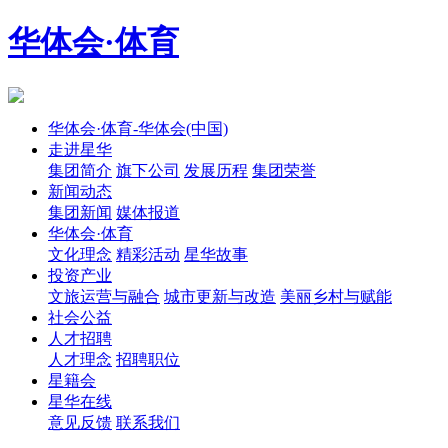
华体会·体育
华体会·体育-华体会(中国)
走进星华
集团简介
旗下公司
发展历程
集团荣誉
新闻动态
集团新闻
媒体报道
华体会·体育
文化理念
精彩活动
星华故事
投资产业
文旅运营与融合
城市更新与改造
美丽乡村与赋能
社会公益
人才招聘
人才理念
招聘职位
星籍会
星华在线
意见反馈
联系我们