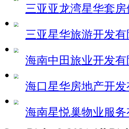
三亚亚龙湾星华套房
三亚星华旅游开发有
海南中田旅业开发有
海口星华房地产开发
海南星悦巢物业服务