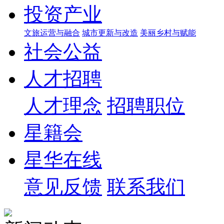
投资产业
文旅运营与融合
城市更新与改造
美丽乡村与赋能
社会公益
人才招聘
人才理念
招聘职位
星籍会
星华在线
意见反馈
联系我们