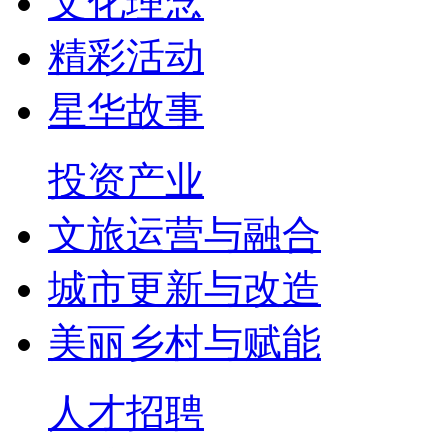
文化理念
精彩活动
星华故事
投资产业
文旅运营与融合
城市更新与改造
美丽乡村与赋能
人才招聘