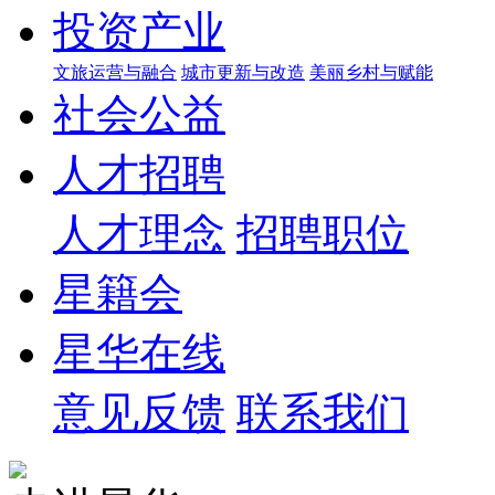
投资产业
文旅运营与融合
城市更新与改造
美丽乡村与赋能
社会公益
人才招聘
人才理念
招聘职位
星籍会
星华在线
意见反馈
联系我们