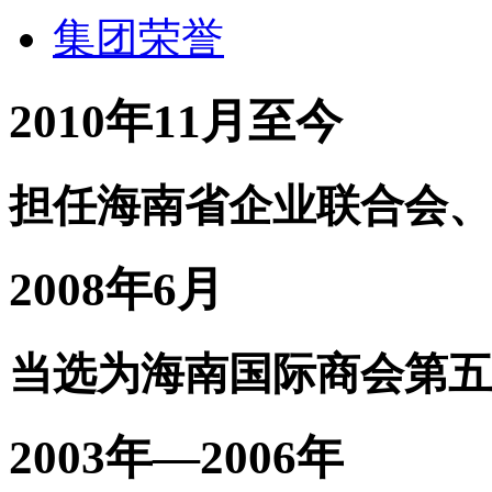
集团荣誉
2010年11月至今
担任海南省企业联合会、
2008年6月
当选为海南国际商会第五
2003年—2006年