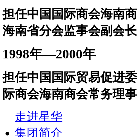
担任中国国际商会海南商
海南省分会监事会副会长
1998年—2000年
担任中国国际贸易促进委
际商会海南商会常务理事
走进星华
集团简介