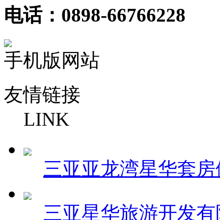
电话：0898-66766228
手机版网站
友情链接
LINK
三亚亚龙湾星华套房
三亚星华旅游开发有