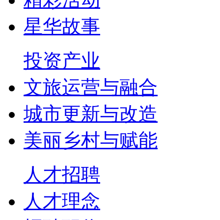
星华故事
投资产业
文旅运营与融合
城市更新与改造
美丽乡村与赋能
人才招聘
人才理念