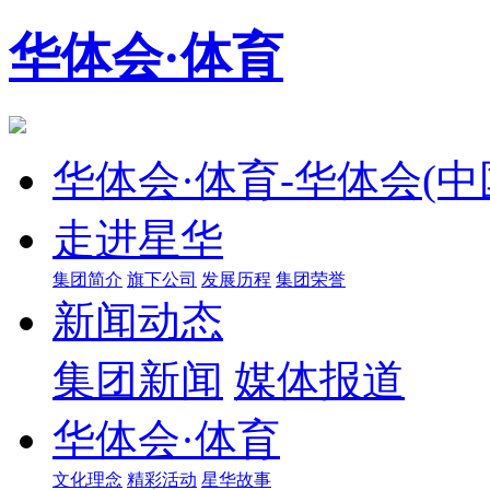
华体会·体育
华体会·体育-华体会(中
走进星华
集团简介
旗下公司
发展历程
集团荣誉
新闻动态
集团新闻
媒体报道
华体会·体育
文化理念
精彩活动
星华故事