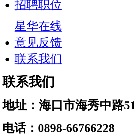
招聘职位
星华在线
意见反馈
联系我们
联系我们
地址：海口市海秀中路51
电话：0898-66766228