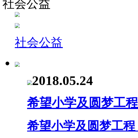
社会公益
社会公益
2018.05.24
希望小学及圆梦工程
希望小学及圆梦工程 希