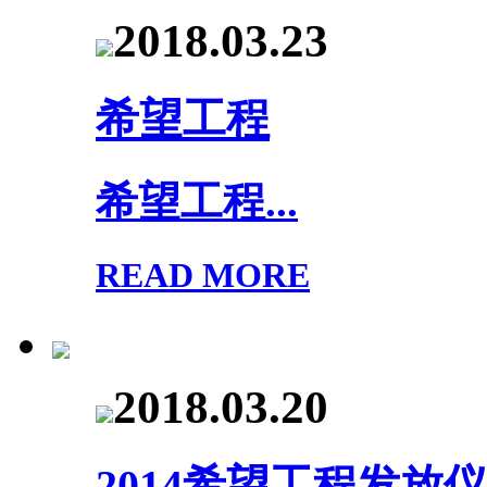
2018.03.23
希望工程
希望工程...
READ MORE
2018.03.20
2014希望工程发放