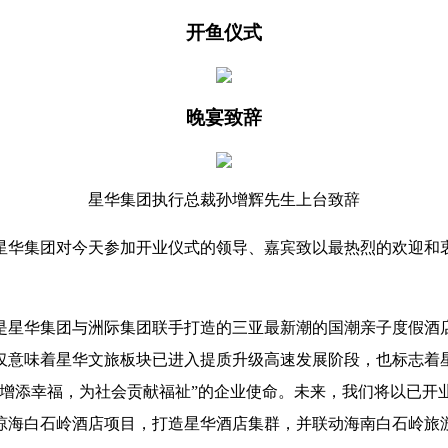
开鱼仪式
晚宴致辞
星华集团执行总裁孙增辉先生上台致辞
星华集团对今天参加开业仪式的领导、嘉宾致以最热烈的欢迎和
是星华集团与洲际集团联手打造的三亚最新潮的国潮亲子度假酒
仅意味着星华文旅板块已进入提质升级高速发展阶段，也标志着星
灵增添幸福，为社会贡献福祉”的企业使命。未来，我们将以已开
琼海白石岭酒店项目，打造星华酒店集群，并联动海南白石岭旅