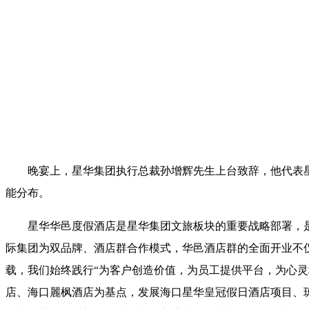
晚宴上，星华集团执行总裁孙增辉先生上台致辞，他代表
能分布。
星华华邑度假酒店是星华集团文旅板块的重要战略部署，
际集团为双品牌、酒店群合作模式，华邑酒店群的全面开业不
载，我们始终践行“为客户创造价值，为员工提供平台，为心
店、海口麗枫酒店为基点，发展海口星华皇冠假日酒店项目、