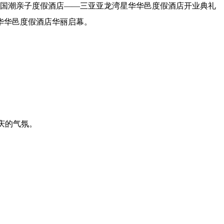
的国潮亲子度假酒店——三亚亚龙湾星华华邑度假酒店开业典礼
华华邑度假酒店华丽启幕。
庆的气氛。