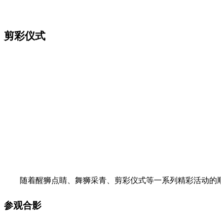
剪彩仪式
随着醒狮点睛、舞狮采青、剪彩仪式等一系列精彩活动的
参观合影