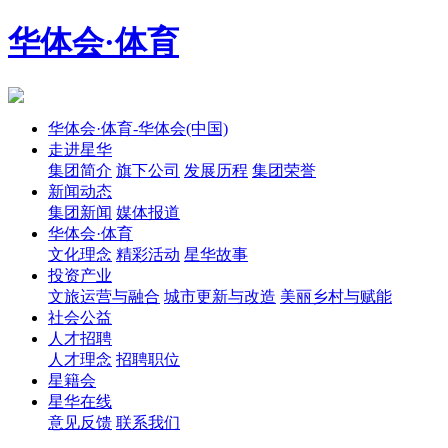
华体会·体育
华体会·体育-华体会(中国)
走进星华
集团简介
旗下公司
发展历程
集团荣誉
新闻动态
集团新闻
媒体报道
华体会·体育
文化理念
精彩活动
星华故事
投资产业
文旅运营与融合
城市更新与改造
美丽乡村与赋能
社会公益
人才招聘
人才理念
招聘职位
星籍会
星华在线
意见反馈
联系我们