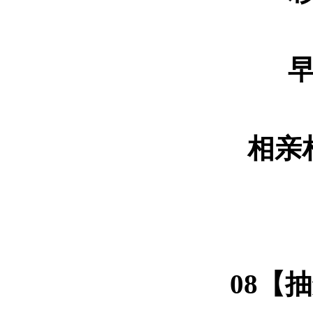
相亲
08【