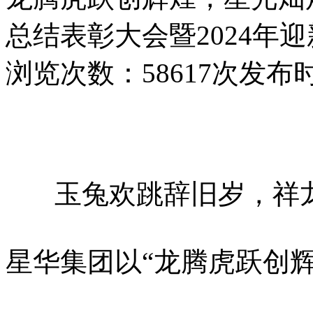
总结表彰大会暨2024年
浏览次数：58617次
发布时间
玉兔欢跳辞旧岁，祥龙腾飞
星华集团以“龙腾虎跃创