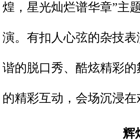
煌，星光灿烂谱华章”主
演。有扣人心弦的杂技表
谐的脱口秀、酷炫精彩的舞蹈
的精彩互动，会场沉浸在
辉