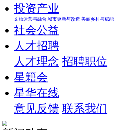
投资产业
文旅运营与融合
城市更新与改造
美丽乡村与赋能
社会公益
人才招聘
人才理念
招聘职位
星籍会
星华在线
意见反馈
联系我们