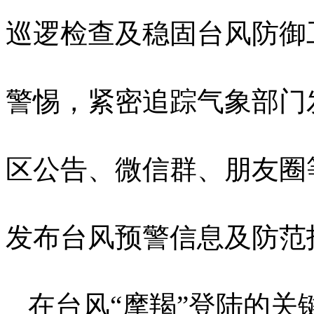
巡逻检查及稳固台风防御
警惕，紧密追踪气象部门
区公告、微信群、朋友圈
发布台风预警信息及防范
在台风“摩羯”登陆的