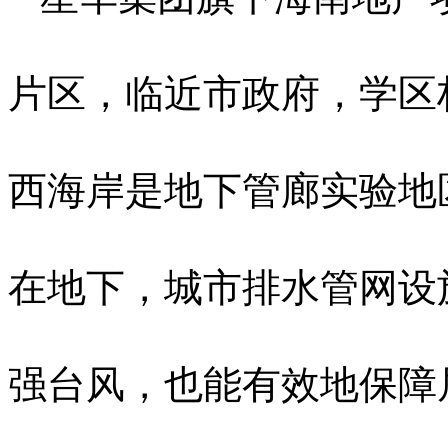
片区，临近市政府，学区
西海岸是地下管廊实验地
在地下，城市排水管网设
强台风，也能有效地保障