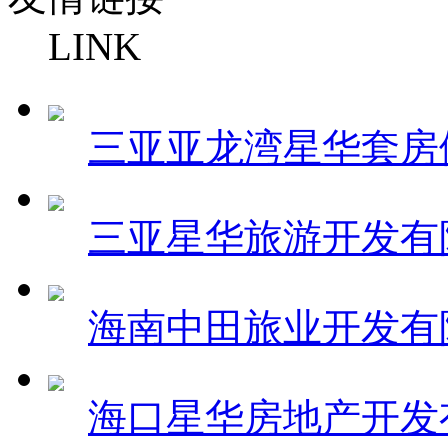
LINK
三亚亚龙湾星华套房
三亚星华旅游开发有
海南中田旅业开发有
海口星华房地产开发