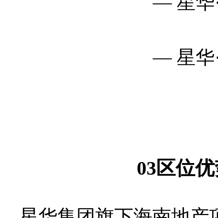
— 星华
— 星华
03区位
星华集团旗下海南地产