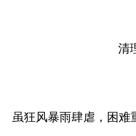
清
虽狂风暴雨肆虐，困难