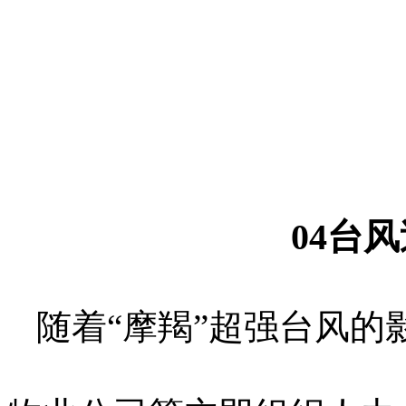
04台
随着“摩羯”超强台风