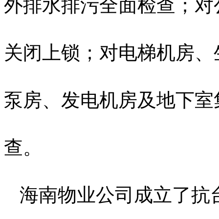
外排水排污全面检查；对
关闭上锁；对电梯机房、
泵房、发电机房及地下室
查。
海南物业公司成立了抗