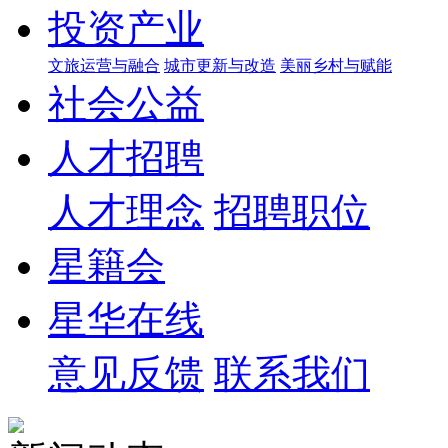
投资产业
文旅运营与融合
城市更新与改造
美丽乡村与赋能
社会公益
人才招聘
人才理念
招聘职位
星籍会
星华在线
意见反馈
联系我们